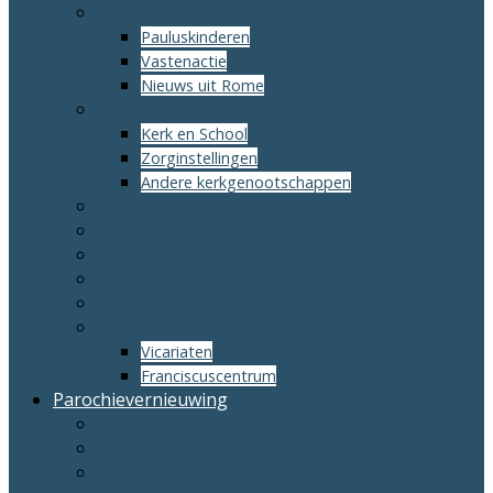
Mondiale samenleving
Pauluskinderen
Vastenactie
Nieuws uit Rome
Externe relaties
Kerk en School
Zorginstellingen
Andere kerkgenootschappen
Gezinskerk
Parochiële Caritas Instelling Dongen
Oecumene
Levensverhaal
Voedsel voor de Ziel
Bisdom Breda
Vicariaten
Franciscuscentrum
Parochievernieuwing
Barmhartigheid
Geloofsgesprek
Gastenteams