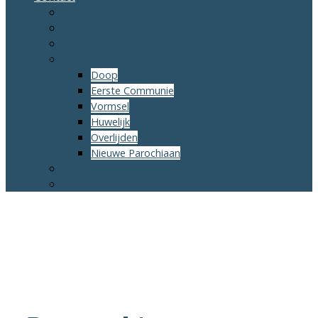
Secretariaat
Contactformulier
Gebedsintenties
Aanmelden
Doop
Eerste Communie
Vormsel
Huwelijk
Overlijden
Nieuwe Parochiaan
AVG
Klachtenformulier