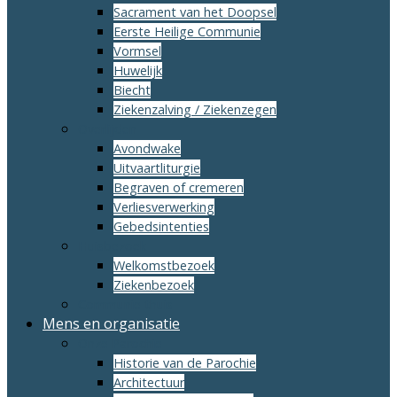
Sacrament van het Doopsel
Eerste Heilige Communie
Vormsel
Huwelijk
Biecht
Ziekenzalving / Ziekenzegen
Overlijden
Avondwake
Uitvaartliturgie
Begraven of cremeren
Verliesverwerking
Gebedsintenties
Huisbezoek
Welkomstbezoek
Ziekenbezoek
Communie thuis
Mens en organisatie
Onze Parochie
Historie van de Parochie
Architectuur