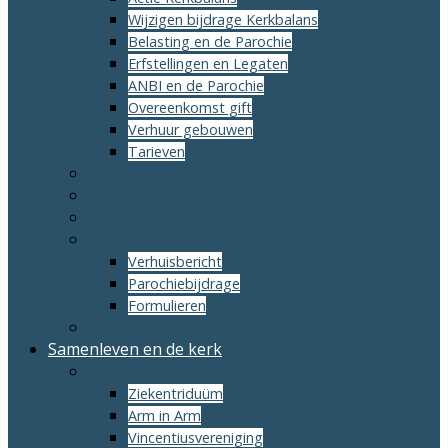
Wijzigen bijdrage Kerkbalans
Belasting en de Parochie
Erfstellingen en Legaten
ANBI en de Parochie
Overeenkomst gift
Verhuur gebouwen
Tarieven
Koren
Orgels
Vertrouwenspersoon
Ledenadministratie
Verhuisbericht
Parochiebijdrage
Formulieren
Jaarbeeldverslag
Samenleven en de kerk
Lokale samenleving
Ziekentriduüm
Arm in Arm
Vincentiusvereniging