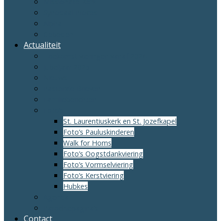
Missionaire Kerk
Synodaal Proces
Alpha
Gebeden
Actualiteit
Toekomst vieringen vanaf 2024
Jubeljaar 2025
Nieuws
Pastorale Brieven
Familieberichten
Foto’s
St. Laurentiuskerk en St. Jozefkapel
Foto’s Pauluskinderen
Walk for Homs
Foto’s Oogstdankviering
Foto’s Vormselviering
Foto’s Kerstviering
Hubkes
Agenda
Parochiepagina’s
Contact