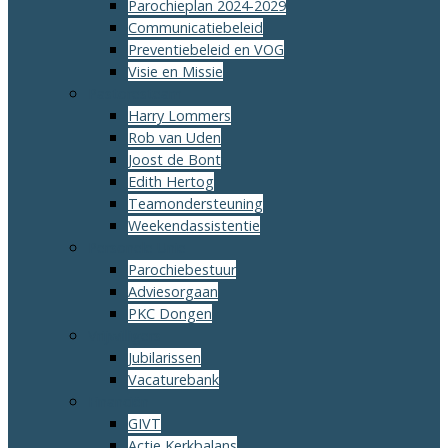
Parochieplan 2024-2029
Communicatiebeleid
Preventiebeleid en VOG
Visie en Missie
Pastoresteam
Harry Lommers
Rob van Uden
Joost de Bont
Edith Hertog
Teamondersteuning
Weekendassistentie
Personele Unie
Parochiebestuur
Adviesorgaan
PKC Dongen
Vrijwilligers
Jubilarissen
Vacaturebank
Financiën
GIVT
Actie Kerkbalans