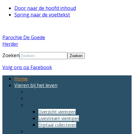
Door naar de hoofd inhoud
Spring naar de voettekst
Parochie De Goede
Herder
Zoeken
Volg ons op Facebook
Home
Vieren bij het leven
Gebeden
Vieren bij het leven
Vieringen
Overzicht vieringen
Livestream vieringen
Digitaal collecteren
Sacramenten